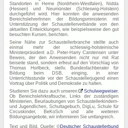
Standorten in Herne (Nordrhein-Westfalen), Nidda
(Hessen) und Neumünster (Schleswig-Holstein)
durchgeführt wird. Hier konnten die anwesenden
BereichslehrerInnen der Bildungsministerin mit
Unterstützung der Schaustellerverbände von den
aktuellen Entwicklungen, wie beispielsweise den gut
besuchten Kursen, berichten.
Seine Nähe zur Schaustellerbranche stellte auch
einmal mehr der schleswig-holsteinische
Ministerpräsident a.D. Peter-Harry Carstensen unter
Beweis, der den Anwesenden nicht nur mit Rat
beiseite stand, sondern erfreut auf den Vorschlag von
Thomas Horlbeck, stellv. Bundesfachberater für
Bildung beim DSB, einging, in einer
Unterrichtsstunde vor der Schaustellerjugend einen
Vortrag über Politik und Demokratie zu halten.
Studieren Sie dazu auch unseren
Schulwegweiser
.
Ob Bereichslehrkraftsuche, Links der zuständigen
Ministerien, Beurlaubungen von Schaustellerkindern-
und Jugendlichen, Schultagebuch, DigLu, Schule für
Circuskinder, BeKoSch und alle weiteren
Bildungsangebote, wir informieren Sie umfangreich.
Text und Bild, Quelle: ©
Deutscher Schaustellerbund