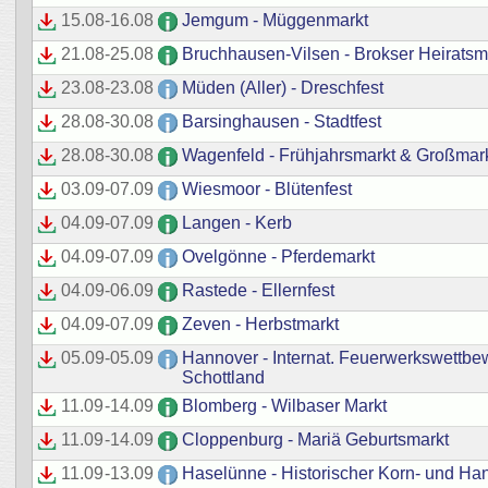
15.08
-
16.08
Jemgum - Müggenmarkt
21.08
-
25.08
Bruchhausen-Vilsen - Brokser Heiratsm
23.08
-
23.08
Müden (Aller) - Dreschfest
28.08
-
30.08
Barsinghausen - Stadtfest
28.08
-
30.08
Wagenfeld - Frühjahrsmarkt & Großmar
03.09
-
07.09
Wiesmoor - Blütenfest
04.09
-
07.09
Langen - Kerb
04.09
-
07.09
Ovelgönne - Pferdemarkt
04.09
-
06.09
Rastede - Ellernfest
04.09
-
07.09
Zeven - Herbstmarkt
05.09
-
05.09
Hannover - Internat. Feuerwerkswettb
Schottland
11.09
-
14.09
Blomberg - Wilbaser Markt
11.09
-
14.09
Cloppenburg - Mariä Geburtsmarkt
11.09
-
13.09
Haselünne - Historischer Korn- und Ha