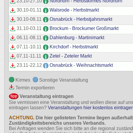
23.10
-
27.10
Nordhorn - Herbstkirmes Nordhorn
30.10
-
01.11
Walsrode - Herbstmarkt
30.10
-
08.11
Osnabrück - Herbstjahrsmarkt
31.10
-
03.11
Brockum - Brockumer Großmarkt
06.11
-
08.11
Dahlenburg - Martinimarkt
07.11
-
10.11
Kirchdorf - Herbstmarkt
07.11
-
11.11
Zetel - Zeteler Markt
23.11
-
22.12
Osnabrück - Weihnachtsmarkt
Kirmes
Sonstige Veranstaltung
Termin exportieren
Veranstaltung eintragen
Sie vermissen eine Veranstaltung und wollen diese auf uns
eintragen lassen?
Veranstaltungen hier kostenlos eintrage
ACHTUNG.
Die hier gelisteten Termine liegen außerhal
Zuständigkeitsbereichs unseres Verbands.
Bei Anfragen wenden Sie sich bitte an die regional zustä