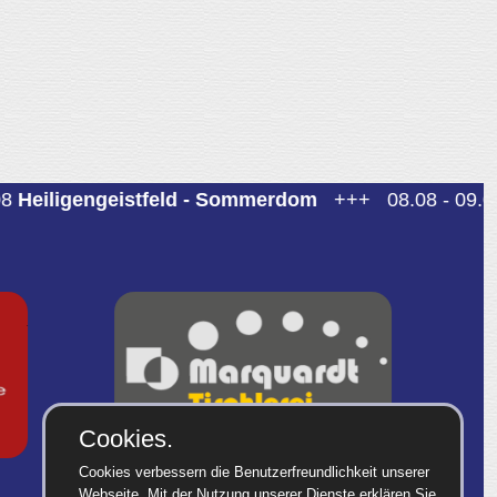
iligengeistfeld - Sommerdom
+++
08.08 - 09.08
Sp
Cookies.
Cookies verbessern die Benutzerfreundlichkeit unserer
Webseite. Mit der Nutzung unserer Dienste erklären Sie