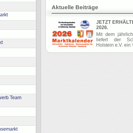
Aktuelle Beiträge
arkt
JETZT ERHÄLTLI
2026.
Mit dem jährlic
liefert der Sc
kt
Holstein e.V. ein
V
ewerb Team
nsemarkt