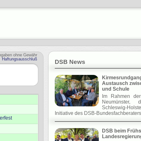
Angaben ohne Gewähr
Haftungsausschluß
DSB News
Kirmesrundgang 
Austausch zwisc
und Schule
Im Rahmen der 
Neumünster, d
Schleswig-Holste
Initiative des DSB-Bundesfachberater
erfest
DSB beim Früh
Landesregierung