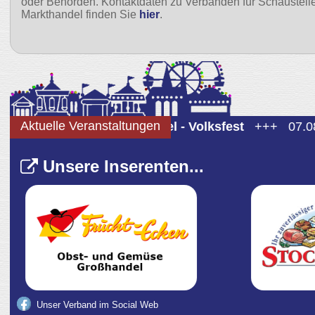
oder Behörden. Kontaktdaten zu Verbänden für Schaustell
Markthandel finden Sie
hier
.
Aktuelle Veranstaltungen
07.08 - 10.08
Brunsbüttel - Volksfest
+++
07.08 - 
Unser Verband im Social Web