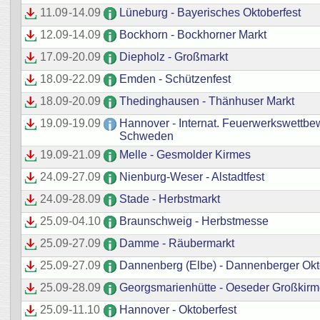
11.09
-
14.09
Lüneburg - Bayerisches Oktoberfest
12.09
-
14.09
Bockhorn - Bockhorner Markt
17.09
-
20.09
Diepholz - Großmarkt
18.09
-
22.09
Emden - Schützenfest
18.09
-
20.09
Thedinghausen - Thänhuser Markt
19.09
-
19.09
Hannover - Internat. Feuerwerkswettb
Schweden
19.09
-
21.09
Melle - Gesmolder Kirmes
24.09
-
27.09
Nienburg-Weser - Alstadtfest
24.09
-
28.09
Stade - Herbstmarkt
25.09
-
04.10
Braunschweig - Herbstmesse
25.09
-
27.09
Damme - Räubermarkt
25.09
-
27.09
Dannenberg (Elbe) - Dannenberger Okt
25.09
-
28.09
Georgsmarienhütte - Oeseder Großkir
25.09
-
11.10
Hannover - Oktoberfest