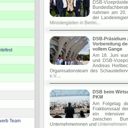
DSB-Vizepräside
Bundesfachberat
nahmen am 20.
der Landesregie
Ministergärten in Berlin...
DSB-Präsidium 
Vorbereitung de
vollem Gange
tefest
Am 18. Juni war
und DSB-Vizeprä
Andreas Horlbe
Organisationsteam des Schausteller
e.V....
DSB beim Wirtsc
PKM
Am Folgetag d
Fraktionssaal d
ein intensiver 
zwischen Bund
ewerb Team
Unternehmerinnen und
Unternehmern a