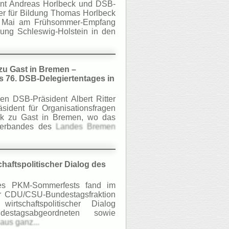
nt Andreas Horlbeck und DSB-
er für Bildung Thomas Horlbeck
 Mai am Frühsommer-Empfang
rung Schleswig-Holstein in den
zu Gast in Bremen –
s 76. DSB-Delegiertentages in
en DSB-Präsident Albert Ritter
sident für Organisationsfragen
ck zu Gast in Bremen, wo das
verbandes des
Landes Bremen
haftspolitischer Dialog des
es PKM-Sommerfests fand im
er CDU/CSU-Bundestagsfraktion
wirtschaftspolitischer Dialog
estagsabgeordneten sowie
us ganz...