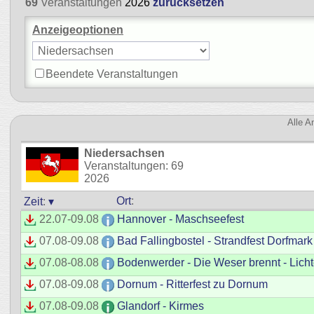
69
Veranstaltungen
2026
zurücksetzen
Anzeigeoptionen
Beendete Veranstaltungen
Alle 
Niedersachsen
Veranstaltungen: 69
2026
Ort
:
Zeit
:
▾
22.07
-
09.08
Hannover - Maschseefest
07.08
-
09.08
Bad Fallingbostel - Strandfest Dorfmark
07.08
-
08.08
Bodenwerder - Die Weser brennt - Licht
07.08
-
09.08
Dornum - Ritterfest zu Dornum
07.08
-
09.08
Glandorf - Kirmes