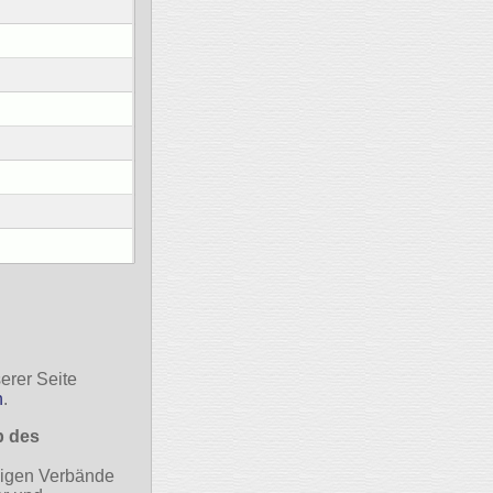
erer Seite
n
.
b des
ndigen Verbände