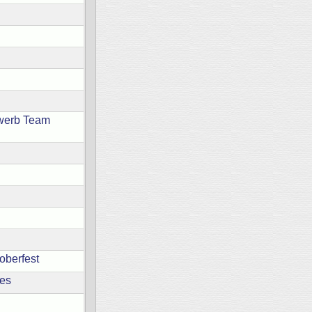
ewerb Team
oberfest
mes