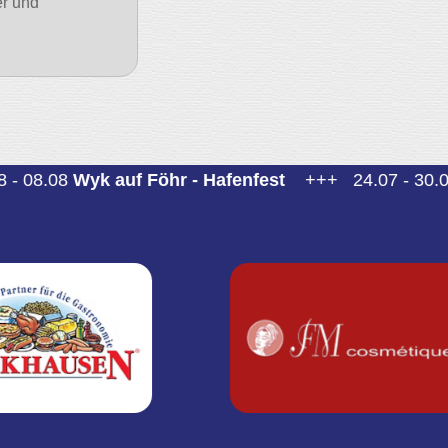
er und
08.08
Wyk auf Föhr - Hafenfest
+++
24.07 - 30.08
He