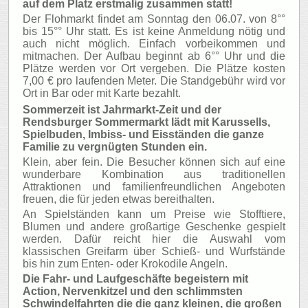
auf dem Platz erstmalig zusammen statt!
Der Flohmarkt findet am Sonntag den 06.07. von 8°°
bis 15°° Uhr statt. Es ist keine Anmeldung nötig und
auch nicht möglich. Einfach vorbeikommen und
mitmachen. Der Aufbau beginnt ab 6°° Uhr und die
Plätze werden vor Ort vergeben. Die Plätze kosten
7,00 € pro laufenden Meter. Die Standgebühr wird vor
Ort in Bar oder mit Karte bezahlt.
Sommerzeit ist Jahrmarkt-Zeit und der
Rendsburger Sommermarkt lädt mit Karussells,
Spielbuden, Imbiss- und Eisständen die ganze
Familie zu vergnügten Stunden ein.
Klein, aber fein. Die Besucher können sich auf eine
wunderbare Kombination aus traditionellen
Attraktionen und familienfreundlichen Angeboten
freuen, die für jeden etwas bereithalten.
An Spielständen kann um Preise wie Stofftiere,
Blumen und andere großartige Geschenke gespielt
werden. Dafür reicht hier die Auswahl vom
klassischen Greifarm über Schieß- und Wurfstände
bis hin zum Enten- oder Krokodile Angeln.
Die Fahr- und Laufgeschäfte begeistern mit
Action, Nervenkitzel und den schlimmsten
Schwindelfahrten die die ganz kleinen, die großen