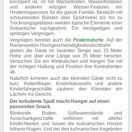
konzipiert ist, ist mit Wackelböden, Wasserfontänen
und anderen witzigen Wasser-Features ein
Hindernisparcours für die ganze Familie. Bestückt mit
schäumenden Bürsten über Sprühnebel bis hin zu
Trocknungsgebläsen werden typische Elemente einer
Autowäsche nachgeahmt. Ein einzigartiges und
spritziges Vergnügen.
Vergnügen bereitet auch die
Piratenrutsche
. Auf der
Riesenwellen-Hochgeschwindigkeitsrutschbahn
gleiten die Gäste im rasanten Tempo aus 15 Meter
Höhe und über eine Länge von 35 Meter herunter.
Versuchen Sie ein Wettrutschen und hängen Sie mit
der richtigen Haltung und Position ihre Kontrahenten
ab.
Natürlich kommen auch die kleinsten Gäste nicht zu
kurz. Kettenflieger, Kinderkarussells und andere
Kinderfahrgeschäfte zaubern den Kleinsten ein
Lächeln ins Gesicht.
Der turbulente Spaß macht Hunger auf einen
passenden Snack.
Blinkende Buden, Süßwarenstände und
Ausschankgeschäfte verführen mit allerlei
Köstlichkeiten und lassen die kulinarischen Herzen
höherschlagen. Und bei den kulinarischen Angeboten