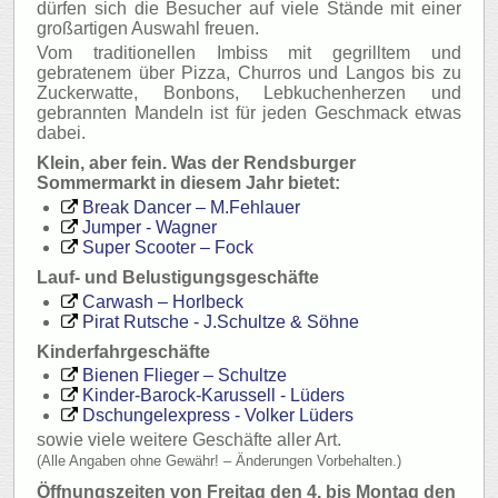
dürfen sich die Besucher auf viele Stände mit einer
großartigen Auswahl freuen.
Vom traditionellen Imbiss mit gegrilltem und
gebratenem über Pizza, Churros und Langos bis zu
Zuckerwatte, Bonbons, Lebkuchenherzen und
gebrannten Mandeln ist für jeden Geschmack etwas
dabei.
Klein, aber fein. Was der Rendsburger
Sommermarkt in diesem Jahr bietet:
Break Dancer
– M.Fehlauer
Jumper
- Wagner
Super Scooter
– Fock
Lauf- und Belustigungsgeschäfte
Carwash
– Horlbeck
Pirat Rutsche
- J.Schultze & Söhne
Kinderfahrgeschäfte
Bienen Flieger
– Schultze
Kinder-Barock
-Karussell - Lüders
Dschungelexpress
- Volker Lüders
sowie viele weitere Geschäfte aller Art.
(Alle Angaben ohne Gewähr! – Änderungen Vorbehalten.)
Öffnungszeiten von Freitag den 4. bis Montag den