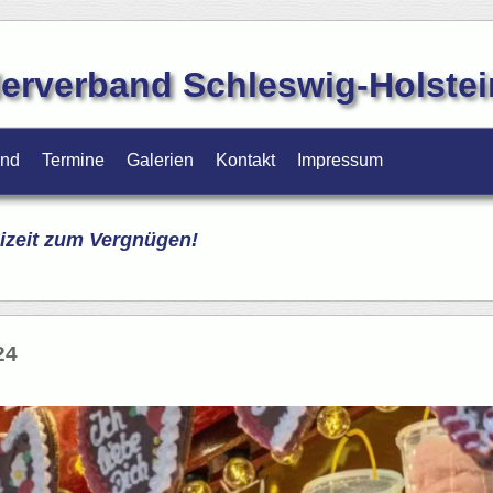
erverband Schleswig-Holstein
and
Termine
Galerien
Kontakt
Impressum
izeit zum Vergnügen!
24