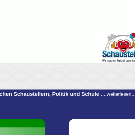
austellern, Politik und Schule
....
....
++
weiterlesen