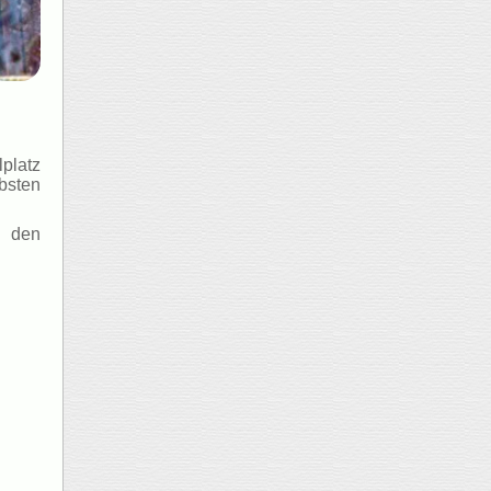
lplatz
bsten
n den