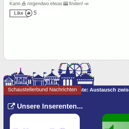
Kann 🎪 nirgendwo etwas 🎰 finden! 📣
Schaustellerbund Nachrichten
dgang auf der Holstenköste: Austausch zwischen Sch