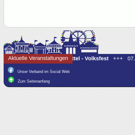
Aktuelle Veranstaltungen
07.08 - 10.08
Brunsbüttel - Volksfest
+++
07.0
Unser Verband im Social Web
Zum Seitenanfang