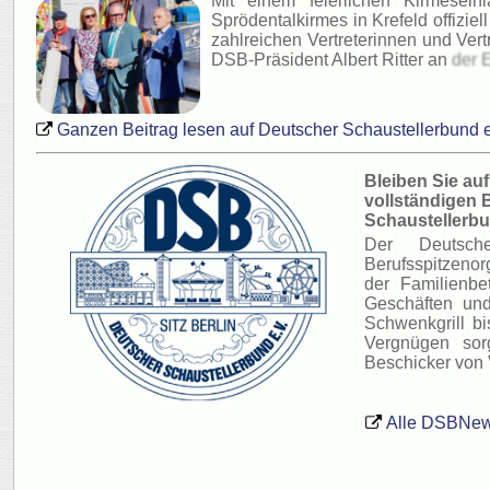
Mit einem feierlichen Kirmesein
Sprödentalkirmes in Krefeld offizi
zahlreichen Vertreterinnen und Vert
DSB-Präsident Albert Ritter an
der E
Ganzen
Beitrag lesen auf Deutscher Schaustellerbund e
Bleiben Sie au
vollständigen 
Schaustellerbu
Der Deutsch
Berufsspitzenor
der Familienbe
Geschäften und
Schwenkgrill b
Vergnügen sor
Beschicker von 
Alle DSBNew