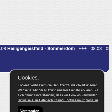
08
Heiligengeistfeld - Sommerdom
+++
08.08 - 09.
Cookies.
Cookies verbessern die Benutzerfreundlichkeit unserer
Webseite. Mit der Nutzung unserer Dienste erklären Sie
sich damit einverstanden, dass wir Cookies verwenden.
Hinweise zum Datenschutz und Cookies im Impressum
Verstanden