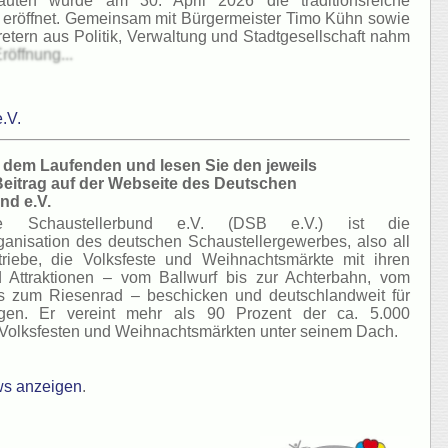
läuten wurde am 30. April 2026 die traditionsreiche
ell eröffnet. Gemeinsam mit Bürgermeister Timo Kühn sowie
retern aus Politik, Verwaltung und Stadtgesellschaft nahm
röffnung...
.V.
f dem Laufenden und lesen Sie den jeweils
Beitrag auf der Webseite des Deutschen
nd e.V.
e Schaustellerbund e.V. (DSB e.V.) ist die
ganisation des deutschen Schaustellergewerbes, also all
triebe, die Volksfeste und Weihnachtsmärkte mit ihren
 Attraktionen – vom Ballwurf bis zur Achterbahn, vom
is zum Riesenrad – beschicken und deutschlandweit für
gen. Er vereint mehr als 90 Prozent der ca. 5.000
Volksfesten und Weihnachtsmärkten unter seinem Dach.
s anzeigen
.